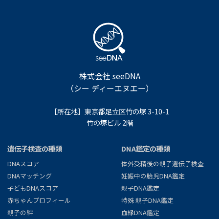
株式会社 seeDNA
（シー ディーエヌエー）
［所在地］東京都足立区竹の塚 3-10-1
竹の塚ビル 2階
遺伝子検査の種類
DNA鑑定の種類
DNAスコア
体外受精後の親子遺伝子検査
DNAマッチング
妊娠中の胎児DNA鑑定
子どもDNAスコア
親子DNA鑑定
赤ちゃんプロフィール
特殊 親子DNA鑑定
親子の絆
血縁DNA鑑定