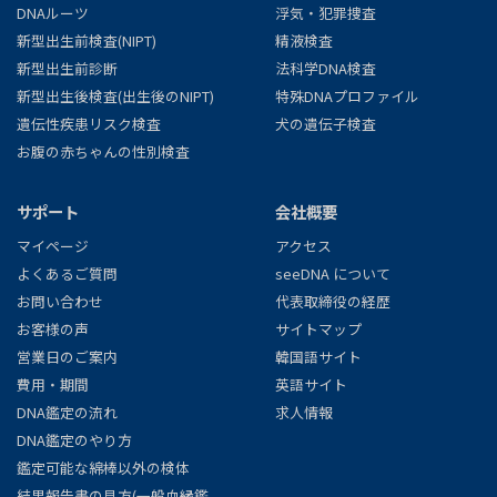
DNAルーツ
浮気・犯罪捜査
新型出生前検査(NIPT)
精液検査
新型出生前診断
法科学DNA検査
新型出生後検査(出生後のNIPT)
特殊DNAプロファイル
遺伝性疾患リスク検査
犬の遺伝子検査
お腹の赤ちゃんの性別検査
サポート
会社概要
マイページ
アクセス
よくあるご質問
seeDNA について
お問い合わせ
代表取締役の経歴
お客様の声
サイトマップ
営業日のご案内
韓国語サイト
費用・期間
英語サイト
DNA鑑定の流れ
求人情報
DNA鑑定のやり方
鑑定可能な綿棒以外の検体
結果報告書の見方
(一般血縁鑑