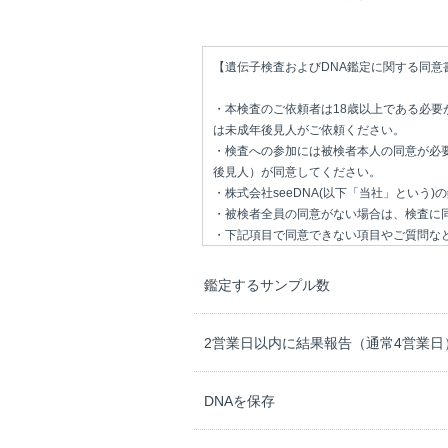
【遺伝子検査およびDNA鑑定に関する同意
・本検査のご依頼者は18歳以上である必要
は未成年後見人がご依頼ください。
・検査への参加には被検者本人の同意が必
後見人）が同意してください。
・株式会社seeDNA(以下「当社」という
・被検者全員の同意がない場合は、検査に
・下記項目で同意できない項目やご質問な
＜DNA鑑定について＞
鑑定するサンプル数
1.鑑定の目的
当社が行う精液鑑定（以下「鑑定」という
か否かを確認するものです。
2営業日以内に結果報告（通常4営業日
2.検体採取
DNAを保存
依頼人は、当社から提供された案内書に従
を行うこととします。