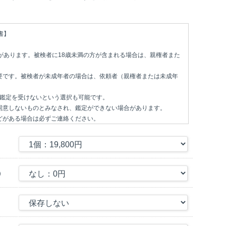
書】
があります。被検者に18歳未満の方が含まれる場合は、親権者また
要です。被検者が未成年者の場合は、依頼者（親権者または未成年
)の鑑定を受けないという選択も可能です。
同意しないものとみなされ、鑑定ができない場合があります。
どがある場合は必ずご連絡ください。
）は、依頼人から提出された検体の中に人間の精液が含まれている
）
い、正しい情報を提供し、検体の取り間違いがないように検体採取