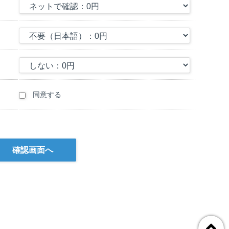
前立腺特異抗原（prostate specific antigen：PSA）
graphic immuno assayにより検体の中に人間の男性の精液が含
る分泌タンパク質です。
したものであり、100％の正確な鑑定は理論上不可能であることを
同意する
た場合でも、当社に一切の請求を行わないこととします。
が得られない可能性があります。検体に付着した精液の量が検出感度
あるPSAが分解している場合は、陰性として判定される可能性が
ていることがあるため、陽性として判定される可能性があります。
した営業日を0日目として計算し、検体の到着が午後になった場合は
土・日・祝日を除く平日のみとします。
、被検者全員の検体が揃った営業日より鑑定が開始され、結果報告予
による検体の損傷など、当社でコントロールできない理由により結果
は一切の責任を負いません。