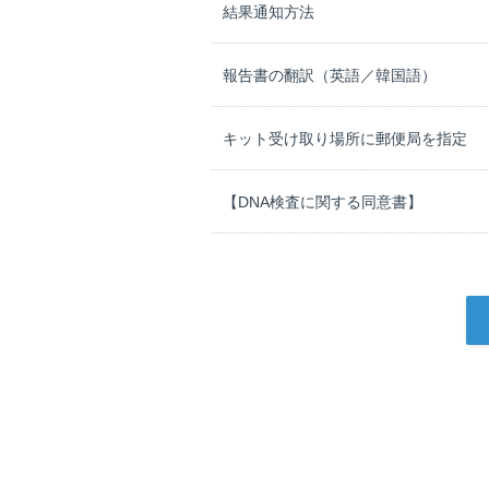
結果通知方法
3.鑑定の方法
依頼人より提出された検体は、当社により匿名化され、
※1に特異的に反応する抗体を用いたChromato
報告書の翻訳（英語／韓国語）
まれているか否かを確認します。
※1）PSAは、前立腺で特異的に産生され
キット受け取り場所に郵便局を指定
4. 鑑定結果の注意事項
A）鑑定の結果はあくまでも生物学的に解析
【DNA検査に関する同意書】
理解し、万が一正しい結果が得られなかっ
B）検体の状態によっては正しい鑑定結果
以下の場合、または検体中に存在する抗原で
あります。
C）まれに女性の分泌液にもPSAが含まれ
5. 結果報告予定日
A）結果報告予定日は、検体が当社に到着
１営業日加算されます。 ただし、営業日は
B）各被検者の検体到着日が異なる場合は
定日が確定します。
C）検体の状態または郵送事故、郵送遅延
報告日が前後する場合がありますが、当社