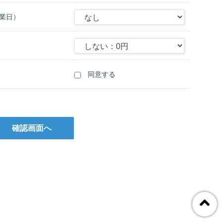
 of Health)と英国GWAS(genome-wide association studies)の研
確性については当社が保証できるものではありません。また、最新
営業日）
される場合があります。
の進展を予測する臨床検査ではありません。遺伝子検査には技術的な
とはできません。検査結果は統計学的可能性を示すものであり、一 定
同意する
A型を含む検査項目は判定不能となり報告できません。
）は、採取した検体（口腔上皮や血 液）に含まれる遺伝子情報を解
べる事を目的としています。
し、DNAを最新の分子生物学 的な手法であるNGS法 (Next
s (Single Nucleotide Polymorphisms) のDNA型を評価します。
による比較解析で、被検者の遺伝子上の民族構成を判定します。