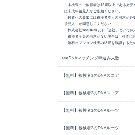
・本検査のご依頼者は18歳以上である必要
は未成年後見人がご依頼ください。
・検査への参加には被検者本人の同意が必
後見人）が同意してください。
・株式会社seeDNA(以下「当社」という
・被検者全員の同意がない場合は、検査に
・無料オプション検査の結果を確認するため
・下記項目で同意できない項目やご質問な
seeDNAマッチング申込み人数
＜DNAスコアについて＞
１.DNAスコアの目的
当社のDNAスコア（以下、検査）は、採取
【無料】被検者1のDNAスコア
体質/才能に関する遺伝的な傾向と遺伝的な
【無料】被検者2のDNAスコア
２．検査の方法
A）依頼人より提出された検体からDNAを抽出し、DN
析し、SNPs (SingleNucleotide Polym
【無料】被検者1のDNAルーツ
B）ヒト遺伝子に関する当社データベースに
な傾向を判定します。
【無料】被検者2のDNAルーツ
3．検査の科学的な根拠