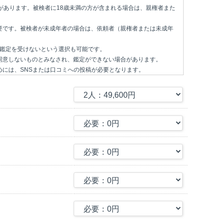
があります。被検者に18歳未満の方が含まれる場合は、親権者また
要です。被検者が未成年者の場合は、依頼者（親権者または未成年
)の鑑定を受けないという選択も可能です。
同意しないものとみなされ、鑑定ができない場合があります。
には、SNSまたは口コミへの投稿が必要となります。
どがある場合は必ずご連絡ください。
した検体（口腔上皮）に含まれるDNA情報を分析し、健康リスク、
傾向を数値化したDNAスコアの提供を目的として検査を行います。
Aを最新のNGS法 (Next Generation Sequencing) にて解
orphisms) のDNA型を評価します。
よる比較解析で、被検者の健康リスク、体質/才能に関する遺伝的