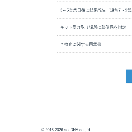
遺伝子検査結果は、米国NIH(National Institutes
究結果に基づいています。ただし、その正
3～5営業日後に結果報告（通常7～9
の科学的研究により、検査結果が適宜変更
キット受け取り場所に郵便局を指定
4．検査の精度について
A）検査は、被検者の疾患リスクや、疾患
限界があり、100％の精度を保証す るこ
＊検査に関する同意書
の誤差が含まれることがあります。
B）当社の判定基準に満たないSNP DN
＜DNAルーツについて＞
１．DNAルーツの目的
当社のDNAルーツ（以下、「検査」という
析して、被検者の遺伝子上の民族構成を調
２．検査の方法
A）依頼人より提出された検体からDNAを抽出
Generation Sequencing) にて解析し、SNP
B）ヒト遺伝子に関する公的データベース
3．検査の科学的な根拠
© 2016-2026 seeDNA co.,ltd.