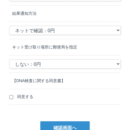
る部分の解析を行います。検体から得られたDNAをPCR法
（Polymerase Chain Reaction） にて増幅し、アメリカFBI
結果通知方法
(Federal Bureau of Investigation) で指定された箇所を含む15～30箇
所のSTR型を比較することにより血縁関係の有無を判定します。
4. 鑑定結果の注意事項
A）被検動物が輸血または骨髄移植を受けた場合や、または親とさ
れる動物同士が近い血縁関係である場合は、正確な鑑定結果が得ら
キット受け取り場所に郵便局を指定
れない可能性があるため、必ず鑑定開始前に当社に連絡することと
します。
B）被検動物のDNAに生じた突然変異、欠損、置換、キメラ等の当
社でコントロールできない理由により正しい鑑定結果が得られない
可能性があることを理解し、万が一正しい結果が得られなかった場
【DNA検査に関する同意書】
合でも、当社に一切の請求を行わないこととします。
C）鑑定の結果はあくまでも生物学的､統計学的に解析したものであ
り、100％の正確な鑑定は理論上不可能であることをご了承くださ
同意する
い。また、検体の状態によっては、正しい鑑定結果が得られない可
能性があります。
5. 結果報告予定日
A）結果報告予定日は、検体が当社に到着した営業日を0日目として
計算し、検体の到着が午後になった場合は１営業日加算されます。