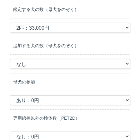
れ、鑑定ができない場合があります。
鑑定する犬の数（母犬をのぞく）
・下記項目で同意できない項目やご質問などがある場合は必ずご連
絡ください。
＜DNA鑑定について＞
1．鑑定の目的
当社が行う動物のDNA血縁鑑定（以下「鑑定」という）は、生物学
追加する犬の数（母犬をのぞく）
的な血縁関係の確認を目的として鑑定を行います。
2．検体採取
依頼人は、当社から提供された案内書に従い、正しい情報を提供
し、検体の取り間違いがないように検体採取を行うこととします。
母犬の参加
3．鑑定の方法
A）依頼人より提出された検体は、当社により匿名化され、当社ま
たは提携先の鑑定機関（※1）において血縁関係を確認するために
利用されます。
※1：DNA Diagnostics Center (DDC；アメリカ合衆国・オハイオ
専用綿棒以外の検体数（PET2D）
州)
B）DNAの塩基配列のうち、数塩基の単位配列が繰り返して存在す
る特殊な「STR (Short Tandem Repeat；縦列反復配列) 」と呼ばれ