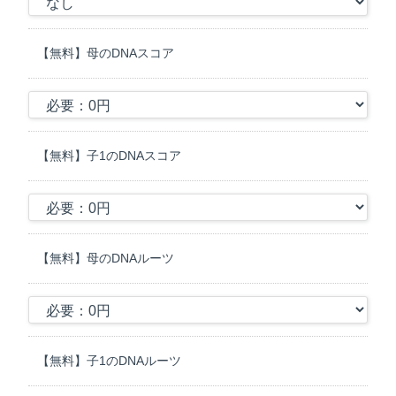
な傾向と遺伝的な傾向を数値化したDNAスコアの提供を目的として
検査を行います。
【無料】母のDNAスコア
２．検査の方法
A）依頼人より提出された検体からDNAを抽出し、DNAを最新の
NGS法 (Next Generation Sequencing) にて解析し、SNPs
(SingleNucleotide Polymorphisms) のDNA型を評価します。
B）ヒト遺伝子に関する当社データベースによる比較解析で、被検
【無料】子1のDNAスコア
者の健康リスク、体質/才能に関する遺伝的な傾向を判定します。
3．検査の科学的な根拠
遺伝子検査結果は、米国NIH(National Institutes of Health)と英国
GWAS(genome-wide association studies)の研究結果に基づいてい
【無料】母のDNAルーツ
ます。ただし、その正確性については当社が保証できるものではあ
りません。また、最新の科学的研究により、検査結果が適宜変更さ
れる場合があります。
4．検査の精度について
A）検査は、被検者の疾患リスクや、疾患の進展を予測する臨床検
【無料】子1のDNAルーツ
査ではありません。遺伝子検査には技術的な限界があり、100％の
精度を保証す ることはできません。検査結果は統計学的可能性を示