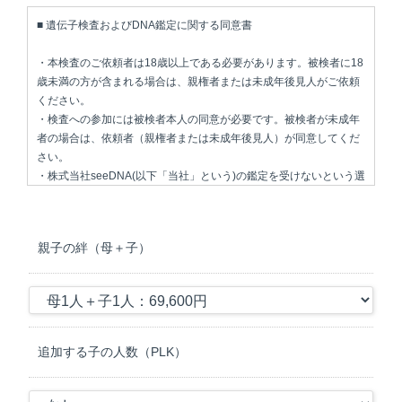
■ 遺伝子検査およびDNA鑑定に関する同意書
・本検査のご依頼者は18歳以上である必要があります。被検者に18
歳未満の方が含まれる場合は、親権者または未成年後見人がご依頼
ください。
・検査への参加には被検者本人の同意が必要です。被検者が未成年
者の場合は、依頼者（親権者または未成年後見人）が同意してくだ
さい。
・株式当社seeDNA(以下「当社」という)の鑑定を受けないという選
択も可能です。
・被験者全員の同意がない場合は、検査に同意しないものとみなさ
れ、鑑定ができない場合があります。
親子の絆（母＋子）
・無料オプション検査の結果を確認するためには、SNSまたは口コ
ミへの投稿が必要となります。
・下記項目で同意できない項目やご質問などがある場合は必ずご連
絡ください。
＜DNAスコアについて＞
追加する子の人数（PLK）
１.DNAスコアの目的
当社のDNAスコア（以下、検査）は、採取した検体（口腔上皮）に
含まれるDNA情報を分析し、健康リスク、体質/才能に関する遺伝的