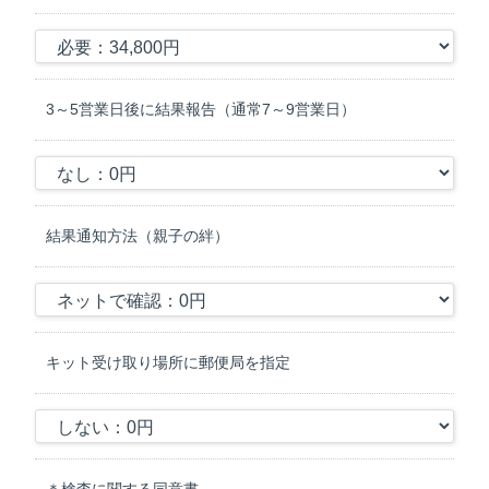
ます。ただし、 その正確性については当社が保証できるものではあ
りません。また、最新の科学的研究により、検査結果が適宜変更さ
れる場合があります。
＜seeDNAマッチングについて＞
3～5営業日後に結果報告（通常7～9営業日）
１. seeDNAマッチングの目的
当社のseeDNAマッチング（以下「検査」という）は、採取した検
体（口腔上皮）に 含まれる依頼者の遺伝子情報とパートナーの遺伝
子情報を比較解析することで、遺伝子の相性を数値化することを目
的として検査を行います。
結果通知方法（親子の絆）
2．検査の方法
A）依頼人より提出された検体からDNAを抽出し、DNAを最新の分
子生物学的な手法であるNGS法 (Next Generation Sequencing) にて
解析し、SNPs (SingleNucleotide Polymorphisms) のDNA型を評価
します。
キット受け取り場所に郵便局を指定
B）ヒト遺伝子に関する当社データベースによる比較解析で、被検
者とパートナーの遺伝的な相性を判定します。
3．検査の科学的な根拠
遺伝子検査結果は、米国NIH(National Institutes of Health)と英国
＊検査に関する同意書
GWAS(genome-wide association studies)の研究結果に基づいてい