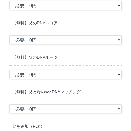
すものであり、一 定の誤差が含まれることがあります。
B）当社の判定基準に満たないSNP DNA型を含む検査項目は判定不
能となり報告できません。
【無料】父のDNAスコア
＜DNAルーツについて＞
１．DNAルーツの目的
当社のDNAルーツ（以下、「検査」という）は、採取した検体（口
腔上皮や血 液）に含まれる遺伝子情報を解析して、被験者の遺伝子
上の民族構成を調べる事を目的としています。
【無料】父のDNAルーツ
２．検査の方法
A）依頼人より提出された検体からDNAを抽出し、DNAを最新の分
子生物学 的な手法であるNGS法 (Next Generation Sequencing) に
て解析し、SNPs (Single Nucleotide Polymorphisms) のDNA型を評
価します。
【無料】父と母のseeDNAマッチング
B）ヒト遺伝子に関する公的データベースによる比較解析で、被検
者の遺伝子上の民族構成を判定します。
3．検査の科学的な根拠
遺伝子検査結果は、米国NIH(National Institutes of Health)と英国
父を追加（PLK）
GWAS(genome-wide association studies)の研究結果に基づいてい